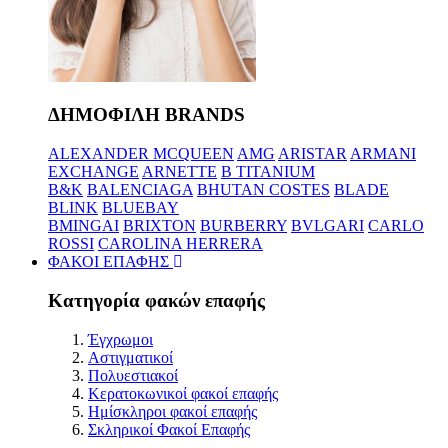
ΔΗΜΟΦΙΛΗ BRANDS
ALEXANDER MCQUEEN
AMG
ARISTAR
ARMANI
EXCHANGE
ARNETTE
B TITANIUM
B&K
BALENCIAGA
BHUTAN COSTES
BLADE
BLINK
BLUEBAY
BMINGAI
BRIXTON
BURBERRY
BVLGARI
CARLO
ROSSI
CAROLINA HERRERA
ΦΑΚΟΙ ΕΠΑΦΗΣ
Κατηγορία φακών επαφής
Έγχρωμοι
Αστιγματικοί
Πολυεστιακοί
Κερατοκωνικοί φακοί επαφής
Ημίσκληροι φακοί επαφής
Σκληρικοί Φακοί Επαφής