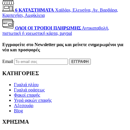
6 ΚΑΤΑΣΤΗΜΑΤΑ
Χαϊδάρι, Ελευσίνα, Αγ. Βαρβάρα,
Καρπενήσι, Αμφίκλεια
ΟΛΟΙ ΟΙ ΤΡΟΠΟΙ ΠΛΗΡΩΜΗΣ
Αντικαταβολή,
πιστωτική ή χρεωστική κάρτα, paypal
Εγγραφείτε στο Newsletter μας και μείνετε ενημερωμένοι για
νέα και προσφορές
Email
ΕΓΓΡΑΦΗ
ΚΑΤΗΓΟΡΙΕΣ
Γυαλιά ηλίου
Γυαλιά οράσεως
Φακοί επαφής
Υγρά φακών επαφής
Αξεσουάρ
Blog
ΧΡΗΣΙΜΑ