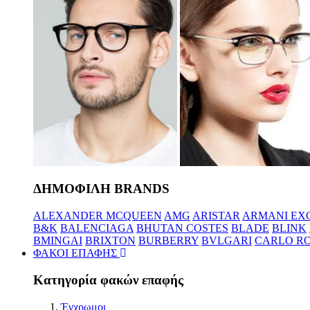
ΔΗΜΟΦΙΛΗ BRANDS
ALEXANDER MCQUEEN
AMG
ARISTAR
ARMANI EX
B&K
BALENCIAGA
BHUTAN COSTES
BLADE
BLINK
BMINGAI
BRIXTON
BURBERRY
BVLGARI
CARLO RO
ΦΑΚΟΙ ΕΠΑΦΗΣ
Κατηγορία φακών επαφής
Έγχρωμοι