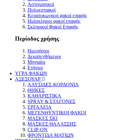
Αστιγματικοί
Πολυεστιακοί
Κερατοκωνικοί φακοί επαφής
Ημίσκληροι φακοί επαφής
Σκληρικοί Φακοί Επαφής
Περίοδος χρήσης
Ημερήσιοι
Δεκαπενθήμεροι
Μηνιαίοι
Ετήσιοι
ΥΓΡΑ ΦΑΚΩΝ
ΑΞΕΣΟΥΑΡ
ΑΛΥΣΙΔΕΣ-ΚΟΡΔΟΝΙΑ
ΘΗΚΕΣ
ΚΑΘΑΡΙΣΤΙΚΑ
SPRAY & ΣΤΑΓΟΝΕΣ
ΕΡΓΑΛΕΙΑ
ΜΕΓΕΝΘΥΝΤΙΚΟΙ ΦΑΚΟΙ
ΜΑΣΚΕΣ ΣΚΙ
ΜΑΣΚΕΣ ΘΑΛΑΣΣΗΣ
CLIP-ON
ΦΡΟΝΤΙΔΑ ΜΑΤΙΩΝ