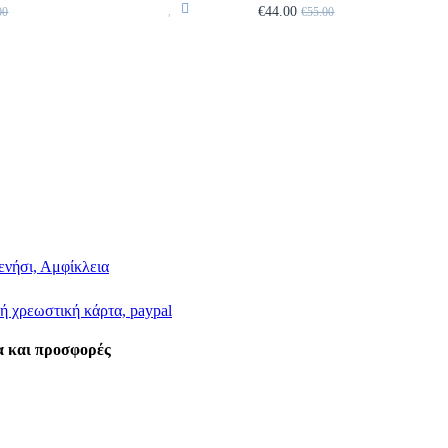
€44.00
00
€55.00
ενήσι, Αμφίκλεια
ή χρεωστική κάρτα, paypal
έα και προσφορές