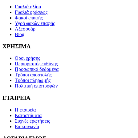
Γυαλιά ηλίου
Γυαλιά οράσεως
Φακοί επαφής
Υγρά φακών επαφής
Αξεσουάρ
Blog
ΧΡΗΣΙΜΑ
Όροι χρήσης
Περιορισμός ευθύνης
Προσωπικά δεδομένα
Τρόποι αποστολής
Τρόποι πληρωμής
Πολιτική επιστροφών
ΕΤΑΙΡΕΙΑ
Η εταιρεία
Καταστήματα
Συχνές ερωτήσεις
Επικοινωνία