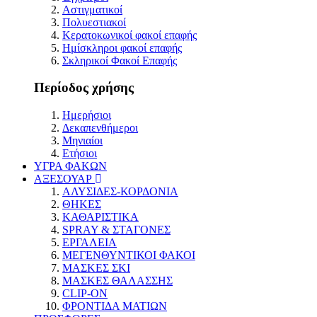
Αστιγματικοί
Πολυεστιακοί
Κερατοκωνικοί φακοί επαφής
Ημίσκληροι φακοί επαφής
Σκληρικοί Φακοί Επαφής
Περίοδος χρήσης
Ημερήσιοι
Δεκαπενθήμεροι
Μηνιαίοι
Ετήσιοι
ΥΓΡΑ ΦΑΚΩΝ
ΑΞΕΣΟΥΑΡ
ΑΛΥΣΙΔΕΣ-ΚΟΡΔΟΝΙΑ
ΘΗΚΕΣ
ΚΑΘΑΡΙΣΤΙΚΑ
SPRAY & ΣΤΑΓΟΝΕΣ
ΕΡΓΑΛΕΙΑ
ΜΕΓΕΝΘΥΝΤΙΚΟΙ ΦΑΚΟΙ
ΜΑΣΚΕΣ ΣΚΙ
ΜΑΣΚΕΣ ΘΑΛΑΣΣΗΣ
CLIP-ON
ΦΡΟΝΤΙΔΑ ΜΑΤΙΩΝ