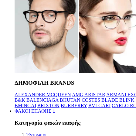
ΔΗΜΟΦΙΛΗ BRANDS
ALEXANDER MCQUEEN
AMG
ARISTAR
ARMANI EX
B&K
BALENCIAGA
BHUTAN COSTES
BLADE
BLINK
BMINGAI
BRIXTON
BURBERRY
BVLGARI
CARLO RO
ΦΑΚΟΙ ΕΠΑΦΗΣ
Κατηγορία φακών επαφής
Έγχρωμοι