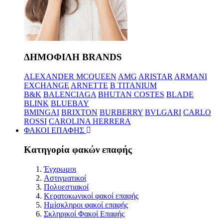
ΔΗΜΟΦΙΛΗ BRANDS
ALEXANDER MCQUEEN
AMG
ARISTAR
ARMANI
EXCHANGE
ARNETTE
B TITANIUM
B&K
BALENCIAGA
BHUTAN COSTES
BLADE
BLINK
BLUEBAY
BMINGAI
BRIXTON
BURBERRY
BVLGARI
CARLO
ROSSI
CAROLINA HERRERA
ΦΑΚΟΙ ΕΠΑΦΗΣ
Κατηγορία φακών επαφής
Έγχρωμοι
Αστιγματικοί
Πολυεστιακοί
Κερατοκωνικοί φακοί επαφής
Ημίσκληροι φακοί επαφής
Σκληρικοί Φακοί Επαφής