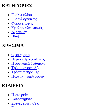
ΚΑΤΗΓΟΡΙΕΣ
Γυαλιά ηλίου
Γυαλιά οράσεως
Φακοί επαφής
Υγρά φακών επαφής
Αξεσουάρ
Blog
ΧΡΗΣΙΜΑ
Όροι χρήσης
Περιορισμός ευθύνης
Προσωπικά δεδομένα
Τρόποι αποστολής
Τρόποι πληρωμής
Πολιτική επιστροφών
ΕΤΑΙΡΕΙΑ
Η εταιρεία
Καταστήματα
Συχνές ερωτήσεις