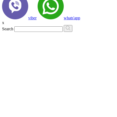
viber
whats'app
x
Search