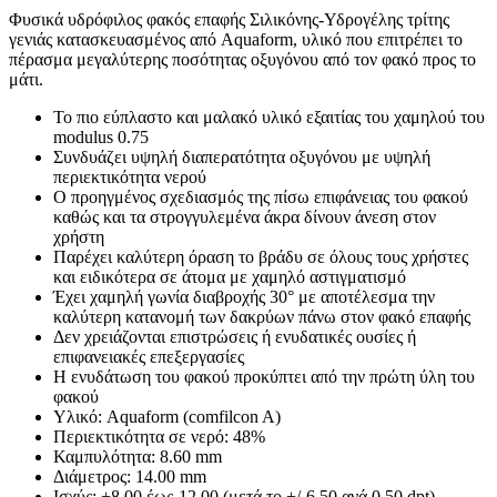
Φυσικά υδρόφιλος φακός επαφής Σιλικόνης-Υδρογέλης τρίτης
γενιάς κατασκευασμένος από Aquaform, υλικό που επιτρέπει το
πέρασμα μεγαλύτερης ποσότητας οξυγόνου από τον φακό προς το
μάτι.
Το πιο εύπλαστο και μαλακό υλικό εξαιτίας του χαμηλού του
modulus 0.75
Συνδυάζει υψηλή διαπερατότητα οξυγόνου με υψηλή
περιεκτικότητα νερού
Ο προηγμένος σχεδιασμός της πίσω επιφάνειας του φακού
καθώς και τα στρογγυλεμένα άκρα δίνουν άνεση στον
χρήστη
Παρέχει καλύτερη όραση το βράδυ σε όλους τους χρήστες
και ειδικότερα σε άτομα με χαμηλό αστιγματισμό
Έχει χαμηλή γωνία διαβροχής 30° με αποτέλεσμα την
καλύτερη κατανομή των δακρύων πάνω στον φακό επαφής
Δεν χρειάζονται επιστρώσεις ή ενυδατικές ουσίες ή
επιφανειακές επεξεργασίες
Η ενυδάτωση του φακού προκύπτει από την πρώτη ύλη του
φακού
Υλικό: Aquaform (comfilcon A)
Περιεκτικότητα σε νερό: 48%
Καμπυλότητα: 8.60 mm
Διάμετρος: 14.00 mm
Ισχύς: +8.00 έως-12.00 (μετά το +/-6.50 ανά 0.50 dpt)