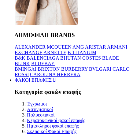
ΔΗΜΟΦΙΛΗ BRANDS
ALEXANDER MCQUEEN
AMG
ARISTAR
ARMANI
EXCHANGE
ARNETTE
B TITANIUM
B&K
BALENCIAGA
BHUTAN COSTES
BLADE
BLINK
BLUEBAY
BMINGAI
BRIXTON
BURBERRY
BVLGARI
CARLO
ROSSI
CAROLINA HERRERA
ΦΑΚΟΙ ΕΠΑΦΗΣ
Κατηγορία φακών επαφής
Έγχρωμοι
Αστιγματικοί
Πολυεστιακοί
Κερατοκωνικοί φακοί επαφής
Ημίσκληροι φακοί επαφής
Σκληρικοί Φακοί Επαφής