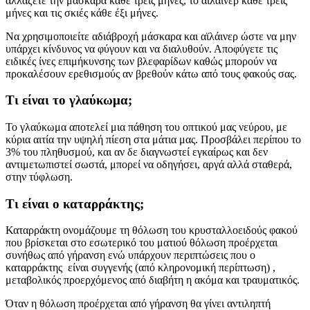
αλλάζετε την μάσκαρα κάθε τρεις μήνες, το αϊλάινερ κάθε τρεις
μήνες και τις σκιές κάθε έξι μήνες.
Να χρησιμοποιείτε αδιάβροχή μάσκαρα και αϊλάινερ ώστε να μην
υπάρχει κίνδυνος να φύγουν και να διαλυθούν. Αποφύγετε τις
ειδικές ίνες επιμήκυνσης των βλεφαρίδων καθώς μπορούν να
προκαλέσουν ερεθισμούς αν βρεθούν κάτω από τους φακούς σας.
Τι είναι το γλαύκωμα;
Το γλαύκωμα αποτελεί μια πάθηση του οπτικού μας νεύρου, με
κύρια αιτία την υψηλή πίεση στα μάτια μας. Προσβάλει περίπου το
3% του πληθυσμού, και αν δε διαγνωστεί εγκαίρως και δεν
αντιμετωπιστεί σωστά, μπορεί να οδηγήσει, αργά αλλά σταθερά,
στην τύφλωση.
Τι είναι ο καταρράκτης;
Καταρράκτη ονομάζουμε τη θόλωση του κρυσταλλοειδούς φακού
που βρίσκεται στο εσωτερικό του ματιού θόλωση προέρχεται
συνήθως από γήρανση ενώ υπάρχουν περιπτώσεις που ο
καταρράκτης είναι συγγενής (από κληρονομική περίπτωση) ,
μεταβολικός προερχόμενος από διαβήτη η ακόμα και τραυματικός.
Όταν η θόλωση προέρχεται από γήρανση θα γίνει αντιληπτή