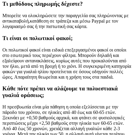
Τι μεθόδους πληρωμής δέχεστε?
Μπορείτε να ολοκληρώσετε την παραγγελία σας πληρώνοντας με
αντικαταβολή,κατάθεση σε τράπεζα και μέσω Paypal με τον
λογαριασμό σας ή την πιστωτική σας κάρτα.
Τι είναι οι πολωτικοί φακοί;
Οι πολωτικοί φακοί είναι ειδικά επεξεργασμένοι φακοί οι οποίοι
στο εσωτερικό τους περιέχουν φίλτρα. Μπορούν δηλαδή και
εξαλείφουν αντανακλάσεις, κυρίως αυτές που προκαλούνται από
τον ήλιο, μετά από τη βροχή ή το χιόνι. Η συγκεκριμένη κατηγορία
φακών για γυαλιά ηλίου προτείνεται σε όσους οδηγούν πολλές
ώρες. Απαραίτητη θεωρείται και η χρήση τους στα παιδιά.
Κάθε πότε πρέπει να αλάζουμε τα πολυεστιακά
γυαλιά οράσεως;
Η πρεσβυωπία είναι μία πάθηση η οποία εξελίσσεται με την
πάροδο του χρόνου, σε ηλικίες από 40 έως και 60-65 ετών.
Ξεκινάει με +0,50 βαθμούς αρχικά, και φτάνει σε φυσιολογικές
περιπτώσεις μέχρι +2,50 βαθμούς στην ηλικία των 60-65 ετών.
Από 40 έως 50 χρονών, χρειάζεται αλλαγή γυαλιών κάθε 2-3
χρόνια. Μετά την ηλικία των 50, η αλλαγή αυτή γίνεται περίπου