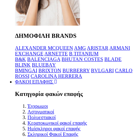
ΔΗΜΟΦΙΛΗ BRANDS
ALEXANDER MCQUEEN
AMG
ARISTAR
ARMANI
EXCHANGE
ARNETTE
B TITANIUM
B&K
BALENCIAGA
BHUTAN COSTES
BLADE
BLINK
BLUEBAY
BMINGAI
BRIXTON
BURBERRY
BVLGARI
CARLO
ROSSI
CAROLINA HERRERA
ΦΑΚΟΙ ΕΠΑΦΗΣ
Κατηγορία φακών επαφής
Έγχρωμοι
Αστιγματικοί
Πολυεστιακοί
Κερατοκωνικοί φακοί επαφής
Ημίσκληροι φακοί επαφής
Σκληρικοί Φακοί Επαφής