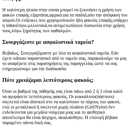
Η καλύτερη ηλικία στην οποία μπορεί να ξεκινήσει η χρήση των
φακών επαφής εξαρτάται,αρχικά για τα παιδιά,απο την απόφαση του
ιατρού.Οι ενήλικες που χρησιμοποιούν ήδη φακούς επαφής,υπάρχει
η πιθανότητα μλλοντικά,να αντιμετωπίσουν δυσκολία στην χρήση
τους,λόγω ξηρότητας των οφθαλμών.
Συνεργάζεστε με ασφαλιστικά ταμεία?
Βεβαίως. Συνεργαζόμαστε με όλα τα ασφαλιστικά ταμεία. Εάν
έχετε κάποιο παραστατικό από το ταμείο σας, παρακαλούμε να μας
το αναφέρετε στις παρατηρήσεις της παραγγελίας ώστε να σας
ενημερώσουμε για την διαδικασία.
Πότε χρειάζομαι λεπτότερους φακούς;
Όταν οι βαθμοί της πάθησής σας είναι πάνω από 2 ή 3 είναι καλό
να αγοράσετε λεπτότερους φακούς. Οι κοκκάλινοι(πάστινοι)
σκελετοί είναι ιδανικοί στο να καλύπτουν το πάχους του φακού,
ενώ οι μεταλλικοί ή σκελετοί χωρίς πλαίσιο (Grif/Nylor) δεν
ενδείκνυνται για μεγάλα νούμερα μιας και το αισθητικό
αποτέλεσμα θα είναι άσχημο, ακαλαίσθητο. Η επιλογή βέβαια
παραμένει πάντα δική σας.