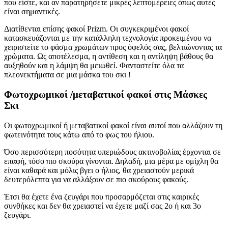
που είστε, και αν παρατηρήσετε μικρές λεπτομέρειες όπως αυτές
είναι σημαντικές.
Διατίθενται επίσης φακοί Prizm. Οι συγκεκριμένοι φακοί
κατασκευάζονται με την κατάλληλη τεχνολογία προκειμένου να
χειριστείτε το φάσμα χρωμάτων προς όφελός σας, βελτιώνοντας τα
χρώματα. Ως αποτέλεσμα, η αντίθεση και η αντίληψη βάθους θα
αυξηθούν και η λάμψη θα μειωθεί. Φανταστείτε όλα τα
πλεονεκτήματα σε μια μάσκα του σκι !
Φωτοχρωμικοί /μεταβατικοί φακοί στις Μάσκες
Σκι
Οι φωτοχρωμικοί ή μεταβατικοί φακοί είναι αυτοί που αλλάζουν τη
φωτεινότητα τους κάτω από το φως του ήλιου.
Όσο περισσότερη ποσότητα υπεριώδους ακτινοβολίας έρχονται σε
επαφή, τόσο πιο σκούρα γίνονται. Δηλαδή, μια μέρα με ομίχλη θα
είναι καθαρά και μόλις βγει ο ήλιος, θα χρειαστούν μερικά
δευτερόλεπτα για να αλλάξουν σε πιο σκούρους φακούς.
Έτσι θα έχετε ένα ζευγάρι που προσαρμόζεται στις καιρικές
συνθήκες και δεν θα χρειαστεί να έχετε μαζί σας 2ο ή και 3ο
ζευγάρι.