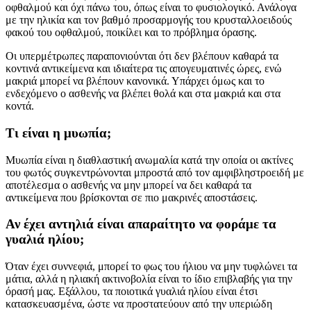
οφθαλμού και όχι πάνω του, όπως είναι το φυσιολογικό. Ανάλογα
με την ηλικία και τον βαθμό προσαρμογής του κρυσταλλοειδούς
φακού του οφθαλμού, ποικίλει και το πρόβλημα όρασης.
Οι υπερμέτρωπες παραπονιούνται ότι δεν βλέπουν καθαρά τα
κοντινά αντικείμενα και ιδιαίτερα τις απογευματινές ώρες, ενώ
μακριά μπορεί να βλέπουν κανονικά. Υπάρχει όμως και το
ενδεχόμενο ο ασθενής να βλέπει θολά και στα μακριά και στα
κοντά.
Τι είναι η μυωπία;
Μυωπία είναι η διαθλαστική ανωμαλία κατά την οποία οι ακτίνες
του φωτός συγκεντρώνονται μπροστά από τον αμφιβληστροειδή με
αποτέλεσμα ο ασθενής να μην μπορεί να δει καθαρά τα
αντικείμενα που βρίσκονται σε πιο μακρινές αποστάσεις.
Αν έχει αντηλιά είναι απαραίτητο να φοράμε τα
γυαλιά ηλίου;
Όταν έχει συννεφιά, μπορεί το φως του ήλιου να μην τυφλώνει τα
μάτια, αλλά η ηλιακή ακτινοβολία είναι το ίδιο επιβλαβής για την
όρασή μας. Εξάλλου, τα ποιοτικά γυαλιά ηλίου είναι έτσι
κατασκευασμένα, ώστε να προστατεύουν από την υπεριώδη