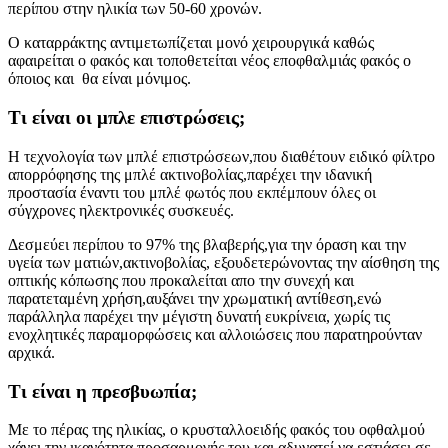
περίπου στην ηλικία των 50-60 χρονών.
Ο καταρράκτης αντιμετωπίζεται μονό χειρουργικά καθώς
αφαιρείται ο φακός και τοποθετείται νέος εποφθαλμιάς φακός ο
όποιος και θα είναι μόνιμος.
Τι είναι οι μπλε επιστρώσεις;
Η τεχνολογία των μπλέ επιστρώσεων,που διαθέτουν ειδικό φίλτρο
απορρόφησης της μπλέ ακτινοβολίας,παρέχει την ιδανική
προστασία έναντι του μπλέ φωτός που εκπέμπουν όλες οι
σύγχρονες ηλεκτρονικές συσκευές.
Δεσμεύει περίπου το 97% της βλαβερής,για την όραση και την
υγεία των ματιών,ακτινοβολίας, εξουδετερώνοντας την αίσθηση της
οπτικής κόπωσης που προκαλείται απο την συνεχή και
παρατεταμένη χρήση,αυξάνει την χρωματική αντίθεση,ενώ
παράλληλα παρέχει την μέγιστη δυνατή ευκρίνεια, χωρίς τις
ενοχλητικές παραμορφώσεις και αλλοιώσεις που παρατηρούνταν
αρχικά.
Τι είναι η πρεσβυωπία;
Με το πέρας της ηλικίας, ο κρυσταλλοειδής φακός του οφθαλμού
χάνει την ικανότητα προσαρμογής του και αδυνατεί να εστιάσει σε