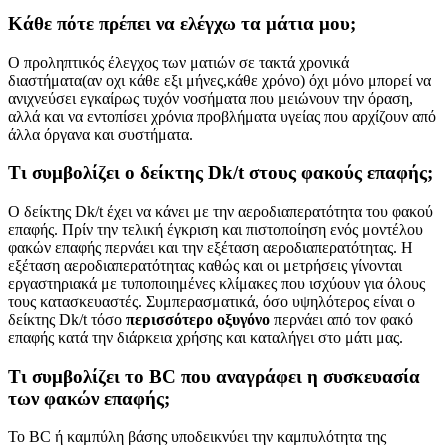
Κάθε πότε πρέπει να ελέγχω τα μάτια μου;
Ο προληπτικός έλεγχος των ματιών σε τακτά χρονικά
διαστήματα(αν οχι κάθε εξι μήνες,κάθε χρόνο) όχι μόνο μπορεί να
ανιχνεύσει εγκαίρως τυχόν νοσήματα που μειώνουν την όραση,
αλλά και να εντοπίσει χρόνια προβλήματα υγείας που αρχίζουν από
άλλα όργανα και συστήματα.
Τι συμβολίζει ο δείκτης Dk/t στους φακούς επαφής;
Ο δείκτης Dk/t έχει να κάνει με την αεροδιαπερατότητα του φακού
επαφής. Πρίν την τελική έγκριση και πιστοποίηση ενός μοντέλου
φακών επαφής περνάει και την εξέταση αεροδιαπερατότητας. Η
εξέταση αεροδιαπερατότητας καθώς και οι μετρήσεις γίνονται
εργαστηριακά με τυποποιημένες κλίμακες που ισχύουν για όλους
τους κατασκευαστές. Συμπερασματικά, όσο υψηλότερος είναι ο
δείκτης Dk/t τόσο
περισσότερο οξυγόνο
περνάει από τον φακό
επαφής κατά την διάρκεια χρήσης και καταλήγει στο μάτι μας.
Τι συμβολίζει το BC που αναγράφει η συσκευασία
των φακών επαφής;
Το BC ή καμπύλη βάσης υποδεικνύει την καμπυλότητα της