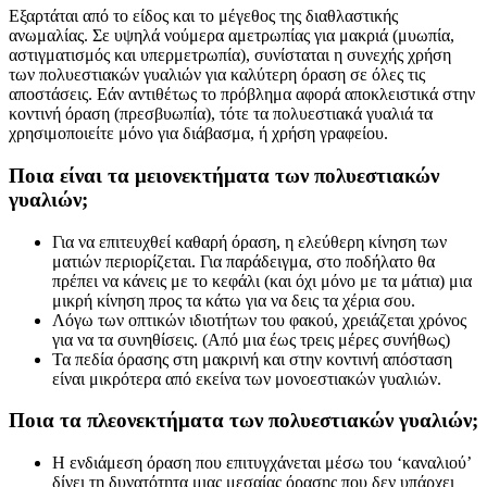
Εξαρτάται από το είδος και το μέγεθος της διαθλαστικής
ανωμαλίας. Σε υψηλά νούμερα αμετρωπίας για μακριά (μυωπία,
αστιγματισμός και υπερμετρωπία), συνίσταται η συνεχής χρήση
των πολυεστιακών γυαλιών για καλύτερη όραση σε όλες τις
αποστάσεις. Εάν αντιθέτως το πρόβλημα αφορά αποκλειστικά στην
κοντινή όραση (πρεσβυωπία), τότε τα πολυεστιακά γυαλιά τα
χρησιμοποιείτε μόνο για διάβασμα, ή χρήση γραφείου.
Ποια είναι τα μειονεκτήματα των πολυεστιακών
γυαλιών;
Για να επιτευχθεί καθαρή όραση, η ελεύθερη κίνηση των
ματιών περιορίζεται. Για παράδειγμα, στο ποδήλατο θα
πρέπει να κάνεις με το κεφάλι (και όχι μόνο με τα μάτια) μια
μικρή κίνηση προς τα κάτω για να δεις τα χέρια σου.
Λόγω των οπτικών ιδιοτήτων του φακού, χρειάζεται χρόνος
για να τα συνηθίσεις. (Από μια έως τρεις μέρες συνήθως)
Τα πεδία όρασης στη μακρινή και στην κοντινή απόσταση
είναι μικρότερα από εκείνα των μονοεστιακών γυαλιών.
Ποια τα πλεονεκτήματα των πολυεστιακών γυαλιών;
Η ενδιάμεση όραση που επιτυγχάνεται μέσω του ‘καναλιού’
δίνει τη δυνατότητα μιας μεσαίας όρασης που δεν υπάρχει