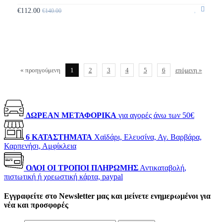
€112.00
€140.00
« προηγούμενη
1
2
3
4
5
6
επόμενη »
ΔΩΡΕΑΝ ΜΕΤΑΦΟΡΙΚΑ
για αγορές άνω των 50€
6 ΚΑΤΑΣΤΗΜΑΤΑ
Χαϊδάρι, Ελευσίνα, Αγ. Βαρβάρα,
Καρπενήσι, Αμφίκλεια
ΟΛΟΙ ΟΙ ΤΡΟΠΟΙ ΠΛΗΡΩΜΗΣ
Αντικαταβολή,
πιστωτική ή χρεωστική κάρτα, paypal
Εγγραφείτε στο Newsletter μας και μείνετε ενημερωμένοι για
νέα και προσφορές