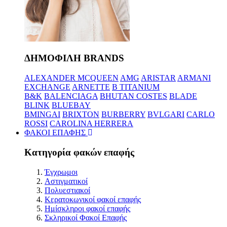
ΔΗΜΟΦΙΛΗ BRANDS
ALEXANDER MCQUEEN
AMG
ARISTAR
ARMANI
EXCHANGE
ARNETTE
B TITANIUM
B&K
BALENCIAGA
BHUTAN COSTES
BLADE
BLINK
BLUEBAY
BMINGAI
BRIXTON
BURBERRY
BVLGARI
CARLO
ROSSI
CAROLINA HERRERA
ΦΑΚΟΙ ΕΠΑΦΗΣ
Κατηγορία φακών επαφής
Έγχρωμοι
Αστιγματικοί
Πολυεστιακοί
Κερατοκωνικοί φακοί επαφής
Ημίσκληροι φακοί επαφής
Σκληρικοί Φακοί Επαφής