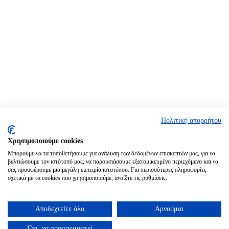
Πολιτική απορρήτου
Χρησιμοποιούμε cookies
Μπορούμε να τα τοποθετήσουμε για ανάλυση των δεδομένων επισκεπτών μας, για να
βελτιώσουμε τον ιστότοπό μας, να παρουσιάσουμε εξατομικευμένο περιεχόμενο και να
σας προσφέρουμε μια μεγάλη εμπειρία ιστοτόπου. Για περισσότερες πληροφορίες
σχετικά με τα cookies που χρησιμοποιούμε, ανοίξτε τις ρυθμίσεις.
Αποδεχτείτε όλα
Αρνούμαι
Όχι, να προσαρμοστεί