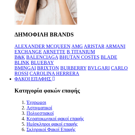
ΔΗΜΟΦΙΛΗ BRANDS
ALEXANDER MCQUEEN
AMG
ARISTAR
ARMANI
EXCHANGE
ARNETTE
B TITANIUM
B&K
BALENCIAGA
BHUTAN COSTES
BLADE
BLINK
BLUEBAY
BMINGAI
BRIXTON
BURBERRY
BVLGARI
CARLO
ROSSI
CAROLINA HERRERA
ΦΑΚΟΙ ΕΠΑΦΗΣ
Κατηγορία φακών επαφής
Έγχρωμοι
Αστιγματικοί
Πολυεστιακοί
Κερατοκωνικοί φακοί επαφής
Ημίσκληροι φακοί επαφής
Σκληρικοί Φακοί Επαφής