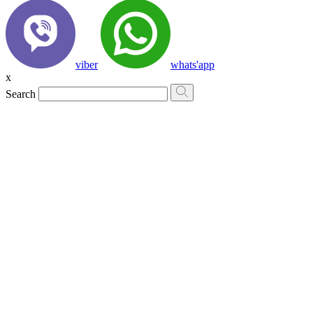
viber
whats'app
x
Search