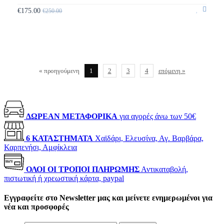
€175.00
€250.00
« προηγούμενη
1
2
3
4
επόμενη »
ΔΩΡΕΑΝ ΜΕΤΑΦΟΡΙΚΑ
για αγορές άνω των 50€
6 ΚΑΤΑΣΤΗΜΑΤΑ
Χαϊδάρι, Ελευσίνα, Αγ. Βαρβάρα,
Καρπενήσι, Αμφίκλεια
ΟΛΟΙ ΟΙ ΤΡΟΠΟΙ ΠΛΗΡΩΜΗΣ
Αντικαταβολή,
πιστωτική ή χρεωστική κάρτα, paypal
Εγγραφείτε στο Newsletter μας και μείνετε ενημερωμένοι για
νέα και προσφορές