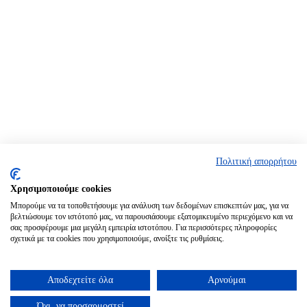
Πολιτική απορρήτου
Χρησιμοποιούμε cookies
Μπορούμε να τα τοποθετήσουμε για ανάλυση των δεδομένων επισκεπτών μας, για να
βελτιώσουμε τον ιστότοπό μας, να παρουσιάσουμε εξατομικευμένο περιεχόμενο και να
σας προσφέρουμε μια μεγάλη εμπειρία ιστοτόπου. Για περισσότερες πληροφορίες
σχετικά με τα cookies που χρησιμοποιούμε, ανοίξτε τις ρυθμίσεις.
Αποδεχτείτε όλα
Αρνούμαι
Όχι, να προσαρμοστεί