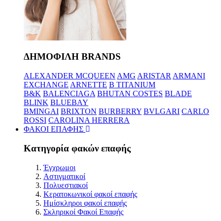
ΔΗΜΟΦΙΛΗ BRANDS
ALEXANDER MCQUEEN
AMG
ARISTAR
ARMANI
EXCHANGE
ARNETTE
B TITANIUM
B&K
BALENCIAGA
BHUTAN COSTES
BLADE
BLINK
BLUEBAY
BMINGAI
BRIXTON
BURBERRY
BVLGARI
CARLO
ROSSI
CAROLINA HERRERA
ΦΑΚΟΙ ΕΠΑΦΗΣ
Κατηγορία φακών επαφής
Έγχρωμοι
Αστιγματικοί
Πολυεστιακοί
Κερατοκωνικοί φακοί επαφής
Ημίσκληροι φακοί επαφής
Σκληρικοί Φακοί Επαφής