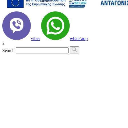
viber
whats'app
x
Search