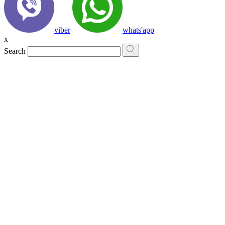
viber
whats'app
x
Search