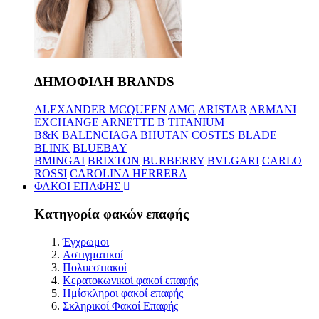
ΔΗΜΟΦΙΛΗ BRANDS
ALEXANDER MCQUEEN
AMG
ARISTAR
ARMANI
EXCHANGE
ARNETTE
B TITANIUM
B&K
BALENCIAGA
BHUTAN COSTES
BLADE
BLINK
BLUEBAY
BMINGAI
BRIXTON
BURBERRY
BVLGARI
CARLO
ROSSI
CAROLINA HERRERA
ΦΑΚΟΙ ΕΠΑΦΗΣ
Κατηγορία φακών επαφής
Έγχρωμοι
Αστιγματικοί
Πολυεστιακοί
Κερατοκωνικοί φακοί επαφής
Ημίσκληροι φακοί επαφής
Σκληρικοί Φακοί Επαφής