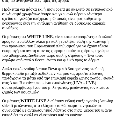
στις πιο ανταγωνιστικές τιμές της αγοράς.
Πρόκειται για μάσκα ski ή snowboard με σκελετό σε εντυπωσιακό
συνδυασμό χρωμάτων άσπρο και γκρι ενώ φέρουν ιδιαίτερο
σχέδιο σε γαλάζια απόχρωση. Ο φακός είναι ροζ καθρέφτης
ενισχύοντας έτσι την αντίληψη αντίθεση σε δύσκολες καιρικές
συνθήκες.
Οι μάσκες σκι
WHITE LINE
,
είναι κατασκευασμένες από φιλικό
προς το περιβάλλον υλικό με καλή ευελιξία, βάση την κατανομή
του προσώπου του Ευρωπαϊκού πληθυσμού για να έχουν τέλεια
εφαρμογή και άνεση όταν τις χρησιμοποιούν οι χρήστες την ώρα
του αθλήματος. Διαθέτουν αφρό διπλής στρώσης + Ένα τρίτο
στρώμα από απαλό fleece, άνετο και φιλικό προς το δέρμα.
Διπλό φακό αντιθαμβωτικό
Revo
φακό διατηρώντας σταθερή
θερμοκρασία μεταξύ οφθαλμών και μάσκας προστατεύοντας
ταυτόχρονα τα μάτια από την επιβλαβή ευρεία ζώνης φωτός , ειδικά
στις Α και Β ακτίνες που είναι επικίνδυνες (UVA - UVB)
συμπεριλαμβανομένου του μπλε φωτός, μειώνοντας τον κίνδυνο
ζημιάς των οφθαλμών
Οι μάσκες
WHITE LINE
διαθέτουν ειδική επεξεργασία (Anti-fog
shield) μειώνοντας στο ελάχιστο το θάμπωμα των φακών σε
συνδυασμό με
αντιολισθητικό λάστιχο στο πίσω μέρος του ιμάντα
εμποδίζει το γυαλί να γλιστρήσει από το κράνος.