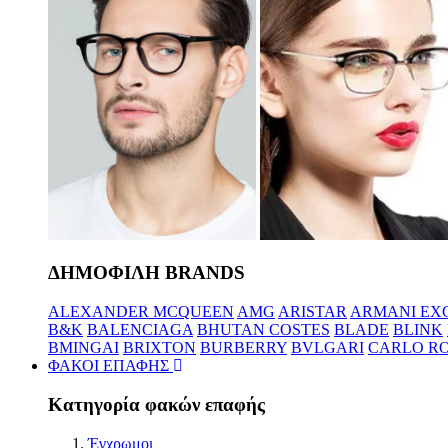
ΔΗΜΟΦΙΛΗ BRANDS
ALEXANDER MCQUEEN
AMG
ARISTAR
ARMANI EX
B&K
BALENCIAGA
BHUTAN COSTES
BLADE
BLINK
BMINGAI
BRIXTON
BURBERRY
BVLGARI
CARLO RO
ΦΑΚΟΙ ΕΠΑΦΗΣ
Κατηγορία φακών επαφής
Έγχρωμοι