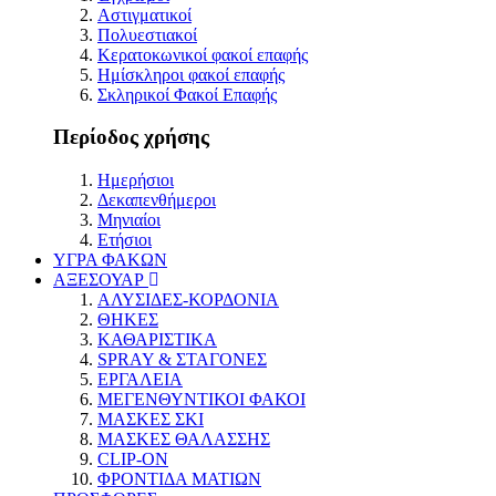
Αστιγματικοί
Πολυεστιακοί
Κερατοκωνικοί φακοί επαφής
Ημίσκληροι φακοί επαφής
Σκληρικοί Φακοί Επαφής
Περίοδος χρήσης
Ημερήσιοι
Δεκαπενθήμεροι
Μηνιαίοι
Ετήσιοι
ΥΓΡΑ ΦΑΚΩΝ
ΑΞΕΣΟΥΑΡ
ΑΛΥΣΙΔΕΣ-ΚΟΡΔΟΝΙΑ
ΘΗΚΕΣ
ΚΑΘΑΡΙΣΤΙΚΑ
SPRAY & ΣΤΑΓΟΝΕΣ
ΕΡΓΑΛΕΙΑ
ΜΕΓΕΝΘΥΝΤΙΚΟΙ ΦΑΚΟΙ
ΜΑΣΚΕΣ ΣΚΙ
ΜΑΣΚΕΣ ΘΑΛΑΣΣΗΣ
CLIP-ON
ΦΡΟΝΤΙΔΑ ΜΑΤΙΩΝ