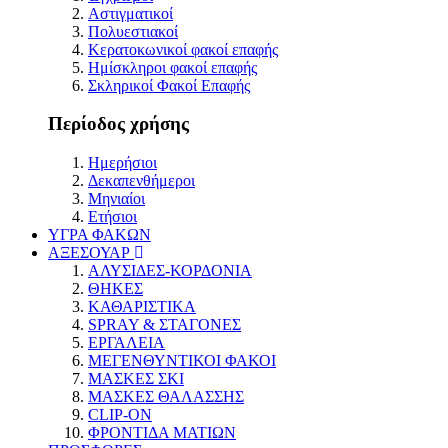
Αστιγματικοί
Πολυεστιακοί
Κερατοκωνικοί φακοί επαφής
Ημίσκληροι φακοί επαφής
Σκληρικοί Φακοί Επαφής
Περίοδος χρήσης
Ημερήσιοι
Δεκαπενθήμεροι
Μηνιαίοι
Ετήσιοι
ΥΓΡΑ ΦΑΚΩΝ
ΑΞΕΣΟΥΑΡ
ΑΛΥΣΙΔΕΣ-ΚΟΡΔΟΝΙΑ
ΘΗΚΕΣ
ΚΑΘΑΡΙΣΤΙΚΑ
SPRAY & ΣΤΑΓΟΝΕΣ
ΕΡΓΑΛΕΙΑ
ΜΕΓΕΝΘΥΝΤΙΚΟΙ ΦΑΚΟΙ
ΜΑΣΚΕΣ ΣΚΙ
ΜΑΣΚΕΣ ΘΑΛΑΣΣΗΣ
CLIP-ON
ΦΡΟΝΤΙΔΑ ΜΑΤΙΩΝ