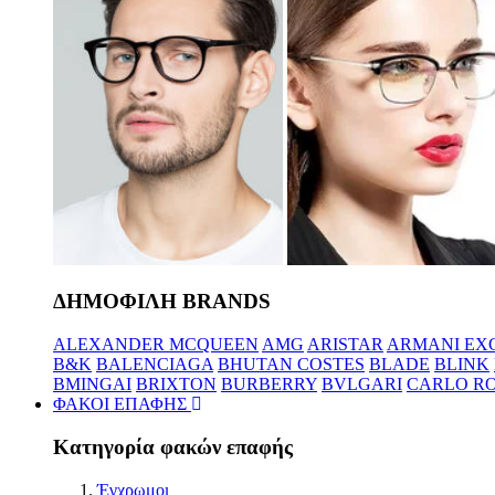
ΔΗΜΟΦΙΛΗ BRANDS
ALEXANDER MCQUEEN
AMG
ARISTAR
ARMANI EX
B&K
BALENCIAGA
BHUTAN COSTES
BLADE
BLINK
BMINGAI
BRIXTON
BURBERRY
BVLGARI
CARLO RO
ΦΑΚΟΙ ΕΠΑΦΗΣ
Κατηγορία φακών επαφής
Έγχρωμοι