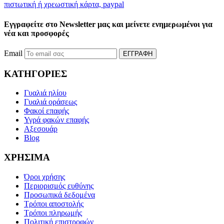
πιστωτική ή χρεωστική κάρτα, paypal
Εγγραφείτε στο Newsletter μας και μείνετε ενημερωμένοι για
νέα και προσφορές
Email
ΕΓΓΡΑΦΗ
ΚΑΤΗΓΟΡΙΕΣ
Γυαλιά ηλίου
Γυαλιά οράσεως
Φακοί επαφής
Υγρά φακών επαφής
Αξεσουάρ
Blog
ΧΡΗΣΙΜΑ
Όροι χρήσης
Περιορισμός ευθύνης
Προσωπικά δεδομένα
Τρόποι αποστολής
Τρόποι πληρωμής
Πολιτική επιστροφών