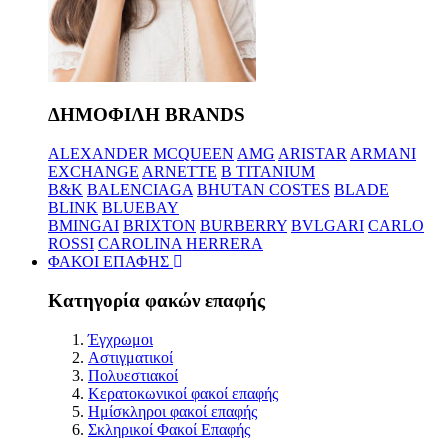
ΔΗΜΟΦΙΛΗ BRANDS
ALEXANDER MCQUEEN
AMG
ARISTAR
ARMANI
EXCHANGE
ARNETTE
B TITANIUM
B&K
BALENCIAGA
BHUTAN COSTES
BLADE
BLINK
BLUEBAY
BMINGAI
BRIXTON
BURBERRY
BVLGARI
CARLO
ROSSI
CAROLINA HERRERA
ΦΑΚΟΙ ΕΠΑΦΗΣ
Κατηγορία φακών επαφής
Έγχρωμοι
Αστιγματικοί
Πολυεστιακοί
Κερατοκωνικοί φακοί επαφής
Ημίσκληροι φακοί επαφής
Σκληρικοί Φακοί Επαφής