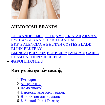
ΔΗΜΟΦΙΛΗ BRANDS
ALEXANDER MCQUEEN
AMG
ARISTAR
ARMANI
EXCHANGE
ARNETTE
B TITANIUM
B&K
BALENCIAGA
BHUTAN COSTES
BLADE
BLINK
BLUEBAY
BMINGAI
BRIXTON
BURBERRY
BVLGARI
CARLO
ROSSI
CAROLINA HERRERA
ΦΑΚΟΙ ΕΠΑΦΗΣ
Κατηγορία φακών επαφής
Έγχρωμοι
Αστιγματικοί
Πολυεστιακοί
Κερατοκωνικοί φακοί επαφής
Ημίσκληροι φακοί επαφής
Σκληρικοί Φακοί Επαφής