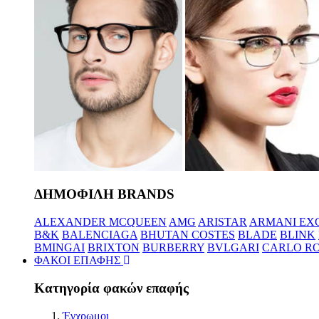
ΔΗΜΟΦΙΛΗ BRANDS
ALEXANDER MCQUEEN
AMG
ARISTAR
ARMANI EX
B&K
BALENCIAGA
BHUTAN COSTES
BLADE
BLINK
BMINGAI
BRIXTON
BURBERRY
BVLGARI
CARLO RO
ΦΑΚΟΙ ΕΠΑΦΗΣ
Κατηγορία φακών επαφής
Έγχρωμοι