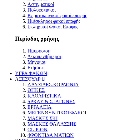
Αστιγματικοί
Πολυεστιακοί
Κερατοκωνικοί φακοί επαφής
Ημίσκληροι φακοί επαφής
Σκληρικοί Φακοί Επαφής
Περίοδος χρήσης
Ημερήσιοι
Δεκαπενθήμεροι
Μηνιαίοι
Ετήσιοι
ΥΓΡΑ ΦΑΚΩΝ
ΑΞΕΣΟΥΑΡ
ΑΛΥΣΙΔΕΣ-ΚΟΡΔΟΝΙΑ
ΘΗΚΕΣ
ΚΑΘΑΡΙΣΤΙΚΑ
SPRAY & ΣΤΑΓΟΝΕΣ
ΕΡΓΑΛΕΙΑ
ΜΕΓΕΝΘΥΝΤΙΚΟΙ ΦΑΚΟΙ
ΜΑΣΚΕΣ ΣΚΙ
ΜΑΣΚΕΣ ΘΑΛΑΣΣΗΣ
CLIP-ON
ΦΡΟΝΤΙΔΑ ΜΑΤΙΩΝ