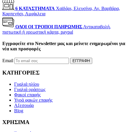
6 ΚΑΤΑΣΤΗΜΑΤΑ
Χαϊδάρι, Ελευσίνα, Αγ. Βαρβάρα,
Καρπενήσι, Αμφίκλεια
ΟΛΟΙ ΟΙ ΤΡΟΠΟΙ ΠΛΗΡΩΜΗΣ
Αντικαταβολή,
πιστωτική ή χρεωστική κάρτα, paypal
Εγγραφείτε στο Newsletter μας και μείνετε ενημερωμένοι για
νέα και προσφορές
Email
ΕΓΓΡΑΦΗ
ΚΑΤΗΓΟΡΙΕΣ
Γυαλιά ηλίου
Γυαλιά οράσεως
Φακοί επαφής
Υγρά φακών επαφής
Αξεσουάρ
Blog
ΧΡΗΣΙΜΑ