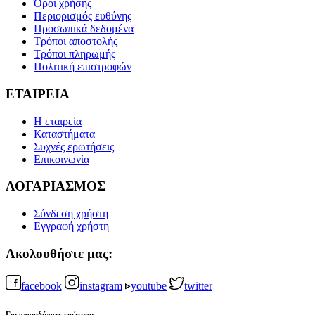
Όροι χρήσης
Περιορισμός ευθύνης
Προσωπικά δεδομένα
Τρόποι αποστολής
Τρόποι πληρωμής
Πολιτική επιστροφών
ΕΤΑΙΡΕΙΑ
Η εταιρεία
Καταστήματα
Συχνές ερωτήσεις
Επικοινωνία
ΛΟΓΑΡΙΑΣΜΟΣ
Σύνδεση χρήστη
Εγγραφή χρήστη
Ακολουθήστε μας:
facebook
instagram
youtube
twitter
Για οποιαδήποτε ερώτηση