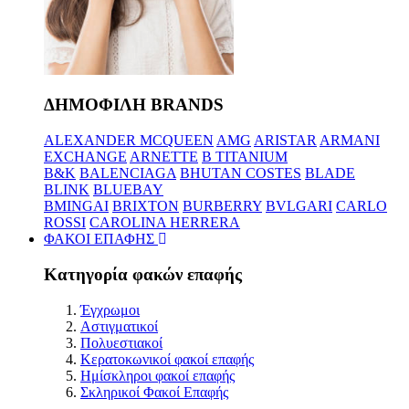
ΔΗΜΟΦΙΛΗ BRANDS
ALEXANDER MCQUEEN
AMG
ARISTAR
ARMANI
EXCHANGE
ARNETTE
B TITANIUM
B&K
BALENCIAGA
BHUTAN COSTES
BLADE
BLINK
BLUEBAY
BMINGAI
BRIXTON
BURBERRY
BVLGARI
CARLO
ROSSI
CAROLINA HERRERA
ΦΑΚΟΙ ΕΠΑΦΗΣ
Κατηγορία φακών επαφής
Έγχρωμοι
Αστιγματικοί
Πολυεστιακοί
Κερατοκωνικοί φακοί επαφής
Ημίσκληροι φακοί επαφής
Σκληρικοί Φακοί Επαφής