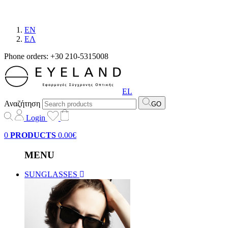
EN
EΛ
Phone orders: +30 210-5315008
EL
Αναζήτηση
GO
Login
0
PRODUCTS
0.00€
MENU
SUNGLASSES