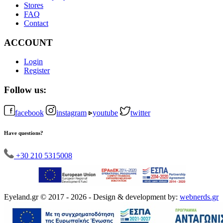
Stores
FAQ
Contact
ACCOUNT
Login
Register
Follow us:
facebook
instagram
youtube
twitter
Have questions?
+30 210 5315008
Eyeland.gr © 2017 - 2026 - Design & development by:
webnerds.gr