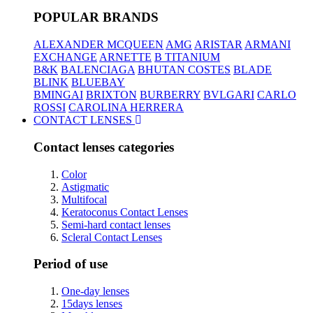
POPULAR BRANDS
ALEXANDER MCQUEEN
AMG
ARISTAR
ARMANI
EXCHANGE
ARNETTE
B TITANIUM
B&K
BALENCIAGA
BHUTAN COSTES
BLADE
BLINK
BLUEBAY
BMINGAI
BRIXTON
BURBERRY
BVLGARI
CARLO
ROSSI
CAROLINA HERRERA
CONTACT LENSES
Contact lenses categories
Color
Astigmatic
Multifocal
Keratoconus Contact Lenses
Semi-hard contact lenses
Scleral Contact Lenses
Period of use
One-day lenses
15days lenses