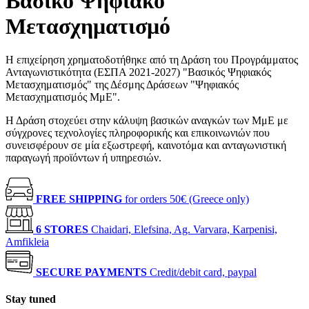
Βασικό Ψηφιακό
Μετασχηματισμό
Η επιχείρηση χρηματοδοτήθηκε από τη Δράση του Προγράμματος
Ανταγωνιστικότητα (ΕΣΠΑ 2021-2027) "Βασικός Ψηφιακός
Μετασχηματισμός" της Δέσμης Δράσεων "Ψηφιακός
Μετασχηματισμός ΜμΕ".
Η Δράση στοχεύει στην κάλυψη βασικών αναγκών των ΜμΕ με
σύγχρονες τεχνολογίες πληροφορικής και επικοινωνιών που
συνεισφέρουν σε μία εξωστρεφή, καινοτόμα και ανταγωνιστική
παραγωγή προϊόντων ή υπηρεσιών.
FREE SHIPPING
for orders 50€ (Greece only)
6 STORES
Chaidari, Elefsina, Ag. Varvara, Karpenisi,
Amfikleia
SECURE PAYMENTS
Credit/debit card, paypal
Stay tuned