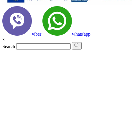
viber
whats'app
x
Search